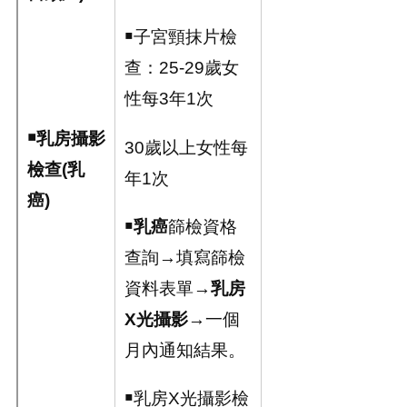
￭子宮頸抹片檢
查：25-29歲女
性每3年1次
￭乳房攝影
30歲以上女性每
檢查
(
乳
年1次
癌
)
￭
乳癌
篩檢資格
查詢→填寫篩檢
資料表單→
乳房
X
光攝影
→一個
月內通知結果。
￭乳房X光攝影檢