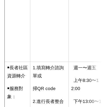
￭長者社區
1.填寫轉介諮詢
週一〜週五
資源轉介
單或
上午
8:30
〜
1
￭服務對
掃
QR code
2:00
象：
2.進行長者整合
下午
13:00
〜
1