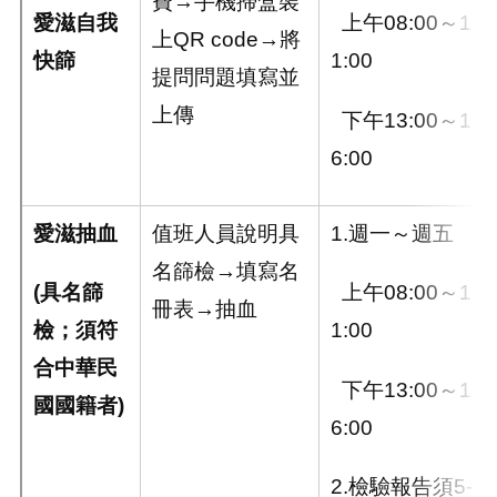
費→手機掃盒裝
愛滋自我
上午08:00～1
上
QR code
→將
快篩
1:00
提問問題填寫並
上傳
下午13:00～1
6:00
愛滋抽血
值班人員說明具
1.週一～週五
名篩檢→填寫名
(
具名篩
上午08:00～1
冊表→抽血
檢；須符
1:00
合中華民
下午13:00～1
國國籍者
)
6:00
2.檢驗報告須5-