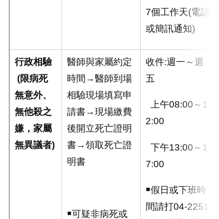
7個工作天(電話
或簡訊通知)
行政相驗
醫師與家屬約定
收件:週一～週
(
限病死
時間→醫師到場
五
無意外、
相驗現場填寫申
上午08:00～1
無他殺之
請書→現場繳費
2:00
嫌，家屬
後開立死亡證明
無異議者
)
書→領取死亡證
下午13:00～1
明書
7:00
￭假日或下班時
間請打04-2251
￭可疑非病死或