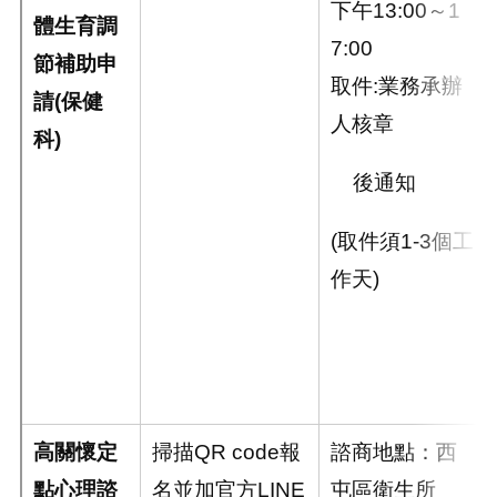
下午13:00～1
體生育調
7:00
節補助申
取件:業務承辦
請
(
保健
人核章
科
)
後通知
(取件須1-3個工
作天)
高關懷定
掃描
QR code
報
諮商地點：西
點心理諮
名並加官方
LINE
屯區衛生所