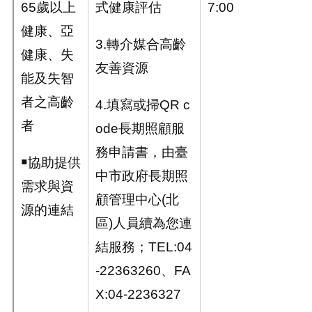
65
歲以上
式健康評估
7:00
健康、亞
3.轉介媒合高齡
健康、失
友善資源
能及失智
者之高齡
4.填寫或掃
QR c
者
ode
長期照顧服
務申請書，由臺
￭協助提供
中市政府長期照
需求與資
顧管理中心
(
北
源的連結
區
)
人員續為您連
結服務；
TEL:04
-22363260
、
FA
X:04-2236327