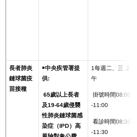
長者肺炎
￭
中央疾管署提
1每週二、三 上
鏈球菌疫
供
:
午
苗接種
65
歲以上長者
掛號時間08:00
及
19-64
歲侵襲
-11:00
性肺炎鏈球菌感
看診時間08:30
染症（
IPD
）高
-11:30
風險對象公費