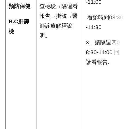
-11:00
預防保健
查檢驗→隔週看
報告→掛號→醫
看診時間08:30
B.C
肝篩
師診療解釋說
-11:30
檢
明。
3. 請隔週四0
8:30-11:00 回
診看報告.