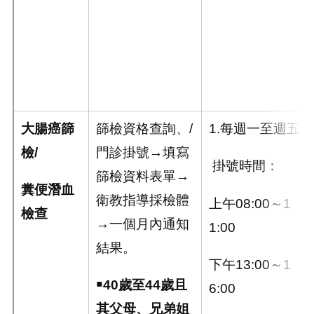
大腸癌篩
篩檢資格查詢、/
1.每週一至週五
檢
/
門診掛號→填寫
掛號時間：
篩檢資料表單→
糞便潛血
衛教指導採檢體
上午08:00～1
檢查
→一個月內通知
1:00
結果。
下午13:00～1
￭
40
歲至
44
歲且
6:00
其父母、兄弟姐