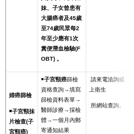
妹、子女曾患有
大腸癌者及
45
歲
至
74
歲民眾每
2
年至少應有
1
次
糞便潛血檢驗
(F
OBT)
。
￭
子宮頸癌
篩檢
請來電洽詢或
資格查詢→填寫
上衛生
婦癌篩檢
篩檢資料表單→
所網站查詢。
醫師診療→採檢
￭
子宮頸抹
體→一個月內郵
片檢查
(
子
寄通知結果
宮頸癌
)