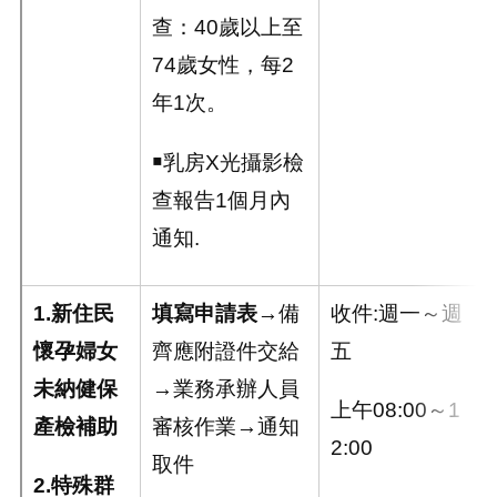
查：40歲以上至
74歲女性，每2
年1次。
￭乳房X光攝影檢
查報告1個月內
通知.
1.
新住民
填寫申請表
→備
收件:週一～週
懷孕婦女
齊應附證件交給
五
未納健保
→業務承辦人員
上午08:00～1
產檢補助
審核作業→通知
2:00
取件
2.
特殊群